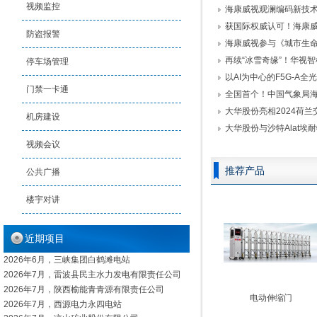
视频监控
海康威视观澜编码新技术：
获国际权威认可！海康威视取
防盗报警
海康威视参与《城市生命线
再续“冰雪奇缘”！华视智检“
停车场管理
以AI为中心的F5G-A全光网
门禁一卡通
全国首个！中国气象局海雾
大华股份亮相2024荷兰
机房建设
大华股份与沙特Alat埃耐特
视频会议
推荐产品
公共广播
楼宇对讲
近期项目
2026年6月，三峡集团白鹤滩电站
2026年7月
，雷波县民主水力发电有限责任公司
2026年7月，陕西
榆能青青源有限责任公司
电动伸缩门
2026年7月，西源电力永四电站